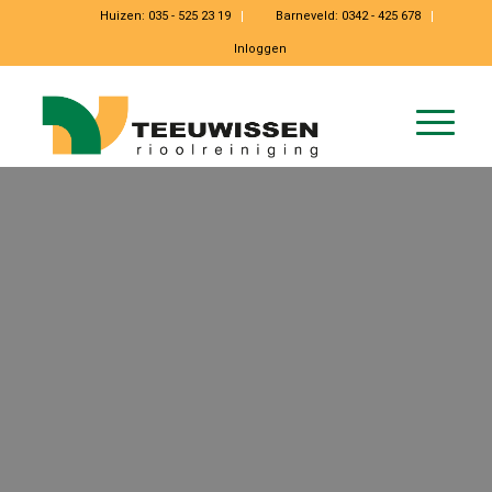
Huizen:
035 - 525 23 19
Barneveld:
0342 - 425 678
Inloggen