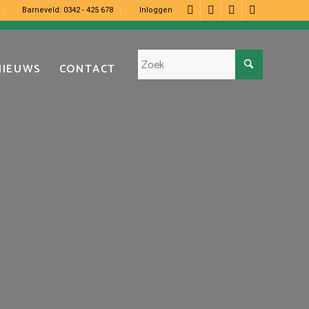
Barneveld:
0342 - 425 678
Inloggen
NIEUWS
CONTACT