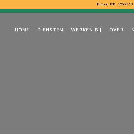
Huizen:
035 - 525 23 19
HOME
DIENSTEN
WERKEN BIJ
OVER