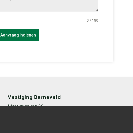
0 / 180
Aanvraag indienen
Vestiging Barneveld
Mercuriusweg 39
3771 NC Barneveld
Nederland
0342 - 425 678