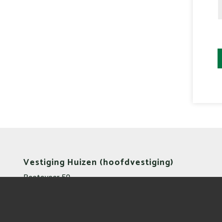
Vestiging Huizen (hoofdvestiging)
Bestevaer 50
1271 ZA Huizen
Nederland
035 - 525 23 19