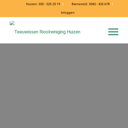
Huizen:
035 - 525 23 19
Barneveld:
0342 - 425 678
Inloggen