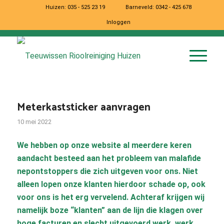
Huizen:
035 - 525 23 19
Barneveld:
0342 - 425 678
Inloggen
Meterkaststicker aanvragen
10 mei 2022
We hebben op onze website al meerdere keren
aandacht besteed aan het probleem van malafide
nepontstoppers die zich uitgeven voor ons. Niet
alleen lopen onze klanten hierdoor schade op, ook
voor ons is het erg vervelend. Achteraf krijgen wij
namelijk boze “klanten” aan de lijn die klagen over
hoge facturen en slecht uitgevoerd werk, werk