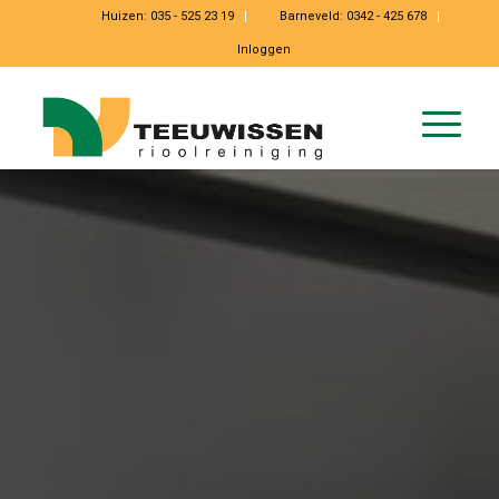
Huizen:
035 - 525 23 19
Barneveld:
0342 - 425 678
Inloggen