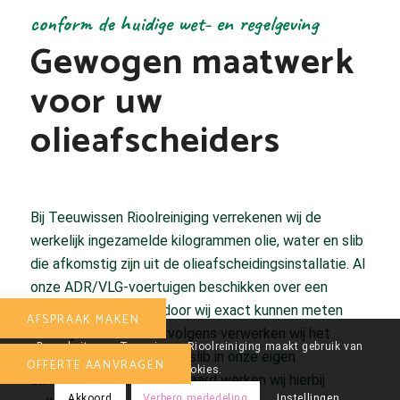
conform de huidige wet- en regelgeving
Gewogen maatwerk
voor uw
olieafscheiders
Bij Teeuwissen Rioolreiniging verrekenen wij de
werkelijk ingezamelde kilogrammen olie, water en slib
die afkomstig zijn uit de olieafscheidingsinstallatie. Al
onze ADR/VLG-voertuigen beschikken over een
weeginstallatie, waardoor wij exact kunnen meten
AFSPRAAK MAKEN
wat wij inzamelen. Vervolgens verwerken wij het
De website van Teeuwissen Rioolreiniging maakt gebruik van
ingenomen olie, water en slib in onze eigen
OFFERTE AANVRAGEN
cookies.
zuiveringsinstallatie. Uiteraard werken wij hierbij
Akkoord
Verberg mededeling
Instellingen