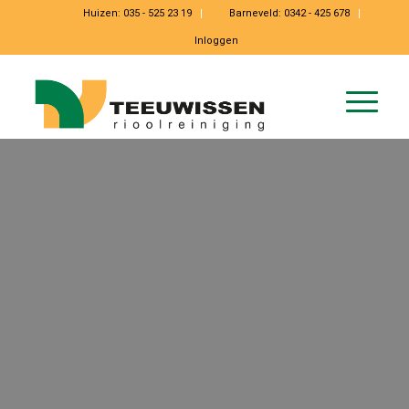
Huizen:
035 - 525 23 19
Barneveld:
0342 - 425 678
Inloggen