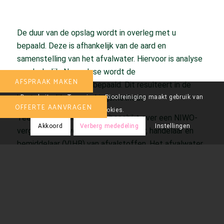
De duur van de opslag wordt in overleg met u
bepaald. Deze is afhankelijk van de aard en
samenstelling van het afvalwater. Hiervoor is analyse
noodzakelijk. Na analyse wordt de
AFSPRAAK MAKEN
verwerkingsmethode bepaald. Dit resulteert in de
best mogelijke verwerkingsmethode.
De website van Teeuwissen Rioolreiniging maakt gebruik van
OFFERTE AANVRAGEN
cookies.
Teeuwissen Rioolreiniging beschikt over een NIWO-
Akkoord
Verberg mededeling
Instellingen
vergunning als vervoerder, inzamelaar, handelaar en
bemiddelaar (VIHB) van afvalstoffen. Het afvalwater
wordt in eigen installaties verwerkt. Daarmee nemen
de specialisten van Teeuwissen Rioolreiniging u de
zorg uit handen. Vraag een offerte aan of maak direct
een afspraak!