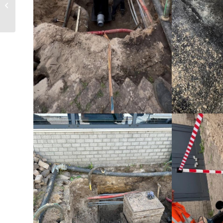
nieuwe elektrische
zuigaanhanger