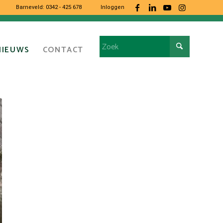
Barneveld:
0342 - 425 678
Inloggen
NIEUWS
CONTACT