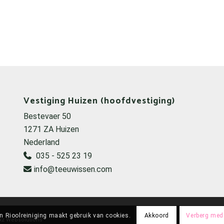
Vestiging Huizen (hoofdvestiging)
Bestevaer 50
1271 ZA Huizen
Nederland
035 - 525 23 19
info@teeuwissen.com
 Rioolreiniging maakt gebruik van cookies.
Akkoord
Verberg med
ixz Websolutions