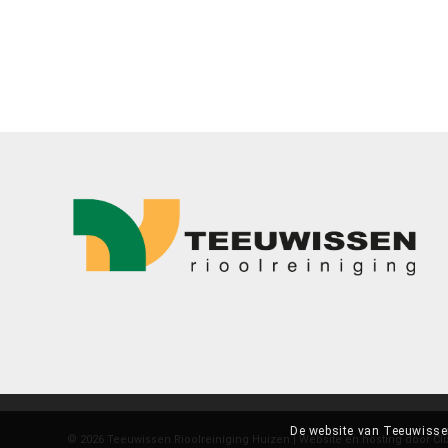
De website van Teeuwissen
© 2026 Teeuwissen Rioolreiniging Huizen | Website en hosting door
Cl