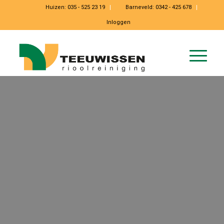
Huizen:
035 - 525 23 19
Barneveld:
0342 - 425 678
Inloggen