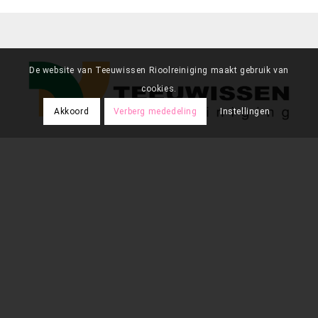
De website van Teeuwissen Rioolreiniging maakt gebruik van
cookies.
Akkoord
Verberg mededeling
Instellingen
Vestiging Huizen (hoofdvestiging)
Bestevaer 50
1271 ZA Huizen
Nederland
035 - 525 23 19
info@teeuwissen.com