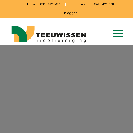
Huizen:
035 - 525 23 19
Barneveld:
0342 - 425 678
Inloggen