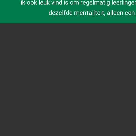
ik ook leuk vind is om regelmatig leerlin
dezelfde mentaliteit, alleen een p
Vestiging Huizen (hoofdvestiging)
Bestevaer 50
1271 ZA Huizen
Nederland
035 - 525 23 19
info@teeuwissen.com