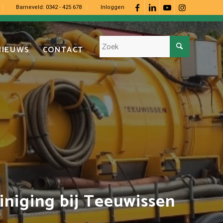
Barneveld:
0342 - 425 678
Inloggen
NIEUWS
CONTACT
niging bij Teeuwissen