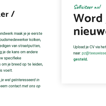
Solliciteer nu!
er /
Word j
nieuw
ondwerk maak je je eerste
rhoudsmedewerker kolken,
ledigen van straatputten,
Upload je CV via het
jg je de kans om andere
naar:
pz@teeuwiss
uw specifieke
gesteld.
s om je breed op te leiden,
is voelt.
 je wel geïnteresseerd in
, neem contact met ons op