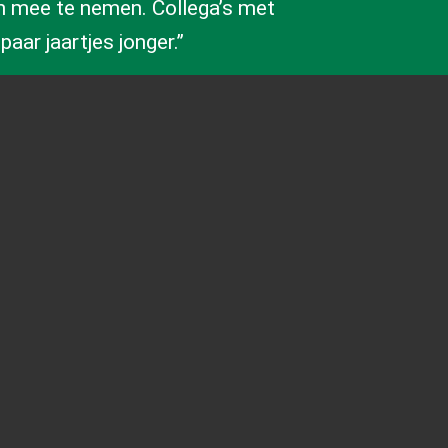
gen mee te nemen. Collega’s met
aar jaartjes jonger.’’
Vestiging Barneveld
Mercuriusweg 39
3771 NC Barneveld
Nederland
0342 - 425 678
barneveld@teeuwissen.com