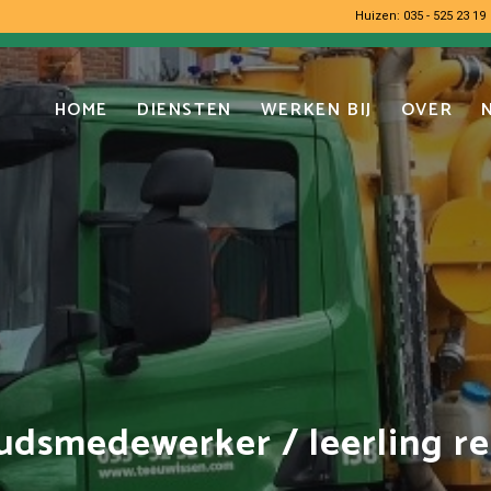
Huizen:
035 - 525 23 19
HOME
DIENSTEN
WERKEN BIJ
OVER
dsmedewerker / leerling rei